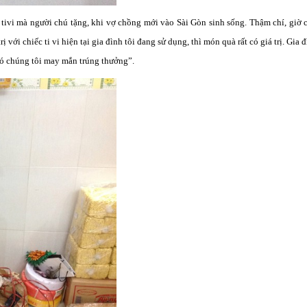
c tivi mà người chú tặng, khi vợ chồng mới vào Sài Gòn sinh sống. Thậm chí, giờ 
 với chiếc ti vi hiện tại gia đình tôi đang sử dụng, thì món quà rất có giá trị. Gia đ
đó chúng tôi may mắn trúng thưởng”.