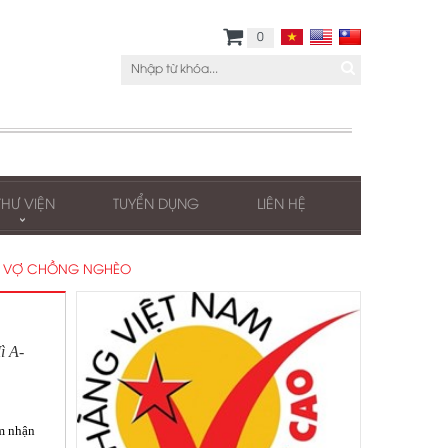
0
THƯ VIỆN
TUYỂN DỤNG
LIÊN HỆ
A VỢ CHỒNG NGHÈO
ì A-
ảm nhận