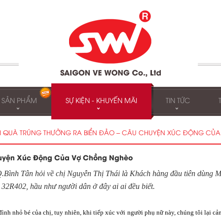
SẢN PHẨM
SỰ KIỆN - KHUYẾN MÃI
TIN TỨC
I QUÀ TRÚNG THƯỞNG RA BIỂN ĐẢO – CÂU CHUYỆN XÚC ĐỘNG CỦ
huyện Xúc Động Của Vợ Chồng Nghèo
.Bình Tân hỏi về chị Nguyễn Thị Thái là Khách hàng đầu tiên dùng M
l 32R402, hầu như người dân ở đây ai ai đều biết.
ình nhỏ bé của chị, tuy nhiên, khi tiếp xúc với người phụ nữ này, chúng tôi lại c