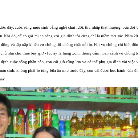
ớc đây, cuộc sống mưu sinh bằng nghề chài lưới, thu nhập thất thường, bữa đói 
n. Khi đó, để có gói mì ăn sáng với gia đình tôi cũng chỉ là niềm mơ ước. Năm 2
động và tấp nập khiến vợ chồng tôi chồng chất nỗi lo. Hai vợ chồng chỉ biết độ
chủ nhà cho thuê bây giờ - lúc ấy là hàng xóm, thông cảm hoàn cảnh vợ chồng t
n định cuộc sống phần nào, con cái giờ cũng lớn và có thể phụ gia đình vài việc 
ưu sinh, không phải lo từng bữa ăn như trước đây, con cái được học hành. Gia đ
này.