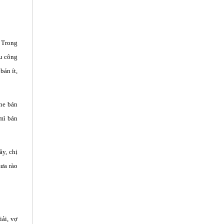
. Trong
hu công
bán ít,
One bán
 mì bán
ây, chị
mưa rào
iải, vợ