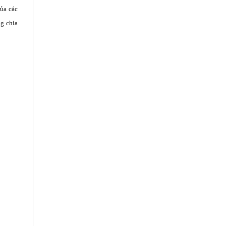
của các
ng chia