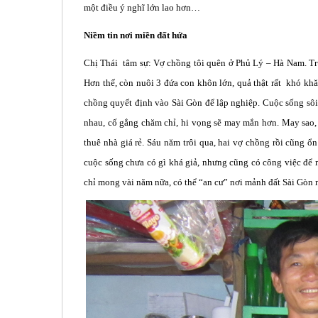
một điều ý nghĩ lớn lao hơn…
Niềm tin nơi miền đất hứa
Chị Thái tâm sự: Vợ chồng tôi quên ở Phủ Lý – Hà Nam. Trư
Hơn thế, còn nuôi 3 đứa con khôn lớn, quả thật rất khó khă
chồng quyết định vào Sài Gòn để lập nghiệp. Cuộc sống sôi 
nhau, cố gắng chăm chỉ, hi vọng sẽ may mắn hơn. May sao, 
thuê nhà giá rẻ. Sáu năm trôi qua, hai vợ chồng rồi cũng ổ
cuộc sống chưa có gì khá giả, nhưng cũng có công việc để m
chỉ mong vài năm nữa, có thể “an cư” nơi mảnh đất Sài Gòn 