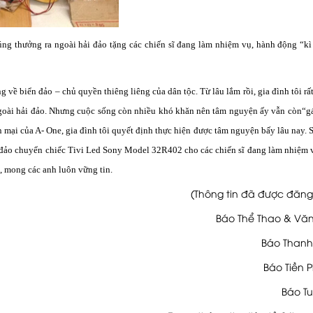
úng thưởng ra ngoài hải đảo tặng các chiến sĩ đang làm nhiệm vụ, hành động “kì
 về biển đảo – chủ quyền thiêng liêng của dân tộc. Từ lâu lắm rồi, gia đình tôi r
 ngoài hải đảo. Nhưng cuộc sống còn nhiều khó khăn nên tâm nguyện ấy vẫn còn“gá
mại của A- One, gia đình tôi quyết định thực hiện được tâm nguyện bấy lâu nay. 
n đảo chuyển chiếc Tivi Led Sony Model 32R402 cho các chiến sĩ đang làm nhiệm 
, mong các anh luôn vững tin.
(Thông tin đã được đăng 
Báo Thể Thao & Vă
Báo Thanh
Báo Tiền 
Báo Tu