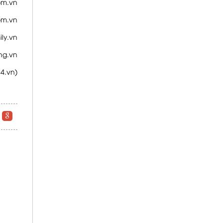
om.vn
com.vn
ily.vn
ing.vn
14.vn)