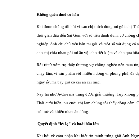
Không quên thuở cơ hàn
Khi được chúng tôi hỏi vì sao chị thích dùng mì gói, chị Thá
thời gian đầu đến Sài Gòn, với số tiền dành dụm, vợ chồng 
nghiệp. Anh chị chủ yếu bán mì gói và một số vật dụng cá n
anh chị chia nhau gói mì ăn vội cho tiết kiệm và cho qua bữa
Rồi từ từ xóm trọ thấy thương vợ chồng nghèo nên mua ủng
chạy lắm, vì sản phẩm với nhiều hương vị phong phú, đa d
ngày ấy, mà bây giờ có cái ăn cái mặc.
Nay lại nhờ A-One mà trúng được giải thưởng. Tuy không phả
Thái cười hiền, nụ cười chị làm chúng tôi thấy đồng cảm. 
mát mẻ và khiến nhau ấm lòng.
Quyết định “kỳ lạ” và hoài bão lớn
Khi hỏi về cảm nhận khi biết tin mình trúng giải Anh Nguyễ