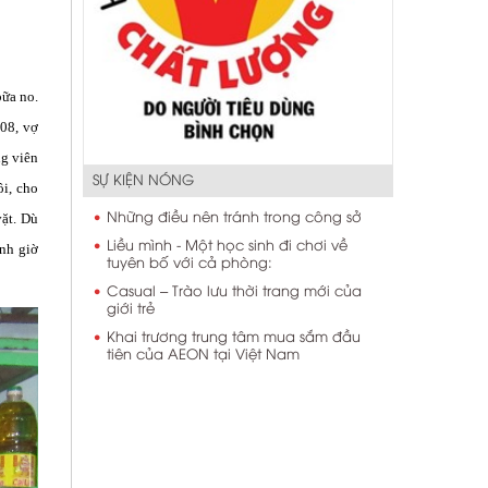
bữa no.
008, vợ
ng viên
SỰ KIỆN NÓNG
ôi, cho
vặt. Dù
Những điều nên tránh trong công sở
Liều mình - Một học sinh đi chơi về
ình giờ
tuyên bố với cả phòng:
Casual – Trào lưu thời trang mới của
giới trẻ
Khai trương trung tâm mua sắm đầu
tiên của AEON tại Việt Nam