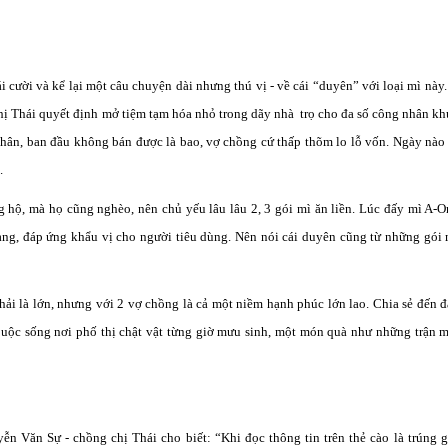
i cười và kể lại một câu chuyện dài nhưng thú vị - về cái “duyên” với loại mì này
chị Thái quyết định mở tiệm tạm hóa nhỏ trong dãy nhà trọ cho đa số công nhân k
hân, ban đầu không bán được là bao, vợ chồng cứ thấp thõm lo lỗ vốn. Ngày nào 
.
 hộ, mà họ cũng nghèo, nên chủ yếu lâu lâu 2, 3 gói mì ăn liền. Lúc đấy mì A-
ạng, đáp ứng khẩu vị cho người tiêu dùng. Nên nói cái duyên cũng từ những gói
i là lớn, nhưng với 2 vợ chồng là cả một niềm hạnh phúc lớn lao. Chia sẻ đến đ
Cuộc sống nơi phố thị chật vật từng giờ mưu sinh, một món quà như những trận 
n Văn Sự - chồng chị Thái cho biết: “Khi đọc thông tin trên thẻ cào là trúng g