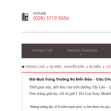
HOTLINE
(028) 3719 5556
TRANG CHỦ
SAIGON VEWONG
TRANG CHỦ
SỰ KIỆN - KHUYẾN MÃI
SỰ KIỆN
GỬ
Gửi Quà Trúng Thưởng Ra Biển Đảo – Câu C
Thời gian này, đến khu chợ trên đường Tây Lân – Q
One trúng giải ba, với trị giá 1 Tivi Led Sony Mode
Những tưởng đây sẽ là niềm hạnh phúc to lớn dành cho gia đ