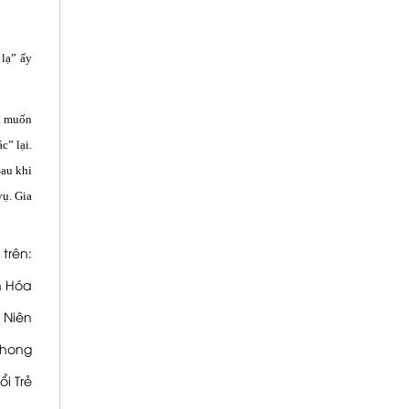
 lạ” ấy
ất muốn
c” lại.
Sau khi
vụ. Gia
trên:
n Hóa
 Niên
Phong
ổi Trẻ