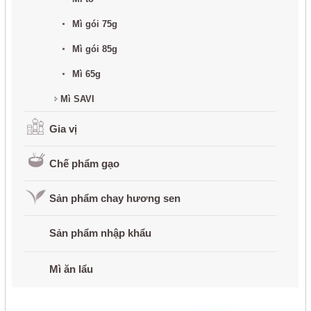
Mì ăn lẩu
Mì gói 75g
Mì gói 85g
Sài gòn Ve Wong
Mì 65g
Sự kiện - khuyến mãi
Mì SAVI
Tuyển dụng
Gia vị
Thư viện
Chế phẩm gạo
Liên hệ
Sản phẩm chay hương sen
close
Sản phẩm nhập khẩu
Mì ăn lẩu
LỰA CHỌN NGÔN NGỮ
Tiếng Việt