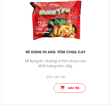
English
TaiWan
COPYRIGHT 2017. ALL RIGHTS RESERVED
MÌ KUNG FU 65G- TÔM CHUA CAY
Mì Kung Fu- Hương vị tôm chua cay
Khối lượng tịnh: 65g
Giá: Liên hệ
Liên Hệ